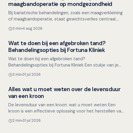
Mondgezondheid in relatie tot algehele gezondheid
maagbandoperatie op mondgezondheid
Bij bariatrische behandelingen, zoals een maagverkleining
of maagbandoperatie, staat gewichtsverlies centraal.
Het bereiken van een gezonder gewicht brengt dive…
3 min
4 aug 2026
Wat te doen bij een afgebroken tand?
Overig nieuws
Behandelingsopties bij Fortuna Kliniek
Wat te doen bij een afgebroken tand?
Behandelingsopties bij Fortuna Kliniek Een stukje van je
tand afbreken kan onverwacht gebeuren, bijvoorbeeld
3 min
31 jul 2026
tijdens het et…
Alles wat u moet weten over de levensduur
Overig nieuws
van een kroon
De levensduur van een kroon: wat u moet weten Een
kroon is een effectieve oplossing voor het herstellen van
beschadigde tanden. Veel mensen vragen zich af hoela…
2 min
31 jul 2026