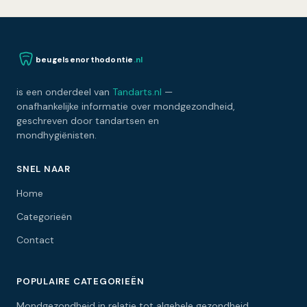
beugelsenorthodontie
.nl
is een onderdeel van
Tandarts.nl
—
onafhankelijke informatie over mondgezondheid,
geschreven door tandartsen en
mondhygiënisten.
SNEL NAAR
Home
Categorieën
Contact
POPULAIRE CATEGORIEËN
Mondgezondheid in relatie tot algehele gezondheid