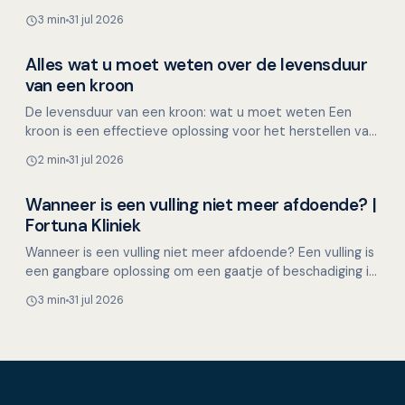
tand afbreken kan onverwacht gebeuren, bijvoorbeeld
3 min
31 jul 2026
tijdens het et…
Alles wat u moet weten over de levensduur
Overig nieuws
van een kroon
De levensduur van een kroon: wat u moet weten Een
kroon is een effectieve oplossing voor het herstellen van
beschadigde tanden. Veel mensen vragen zich af hoela…
2 min
31 jul 2026
Wanneer is een vulling niet meer afdoende? |
Overig nieuws
Fortuna Kliniek
Wanneer is een vulling niet meer afdoende? Een vulling is
een gangbare oplossing om een gaatje of beschadiging in
een tand of kies te herstellen. Moderne vulmat…
3 min
31 jul 2026